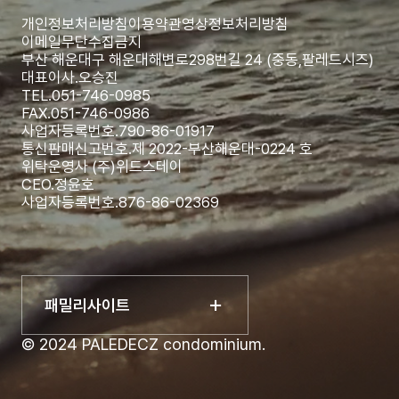
개인정보처리방침
이용약관
영상정보처리방침
이메일무단수집금지
부산 해운대구 해운대해변로298번길 24 (중동,팔레드시즈)
대표이사.
오승진
TEL.
051-746-0985
FAX.
051-746-0986
사업자등록번호.
790-86-01917
통신판매신고번호.
제 2022-부산해운대-0224 호
위탁운영사 (주)위드스테이
CEO.
정윤호
사업자등록번호.
876-86-02369
패밀리사이트
© 2024 PALEDECZ condominium.