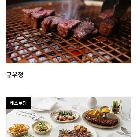
규우정
레스토랑