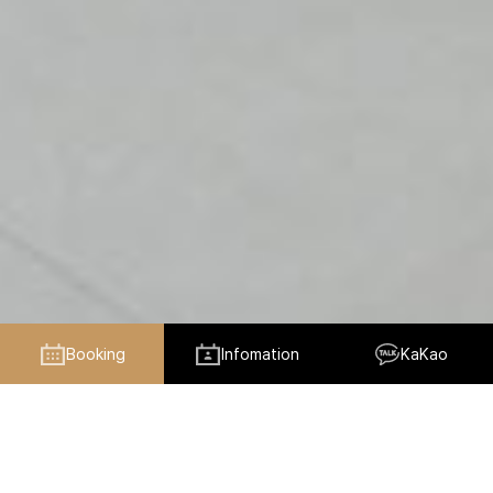
Booking
Infomation
KaKao