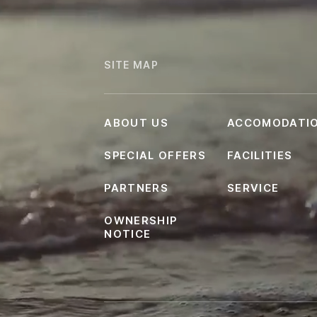
SITE MAP
ABOUT US
ACCOMODATI
SPECIAL OFFERS
FACILITIES
PARTNERS
SERVICE
OWNERSHIP
NOTICE