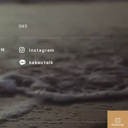
SNS
ON
Instagram
kakaotalk
Booking