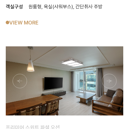
객실구성
원룸형, 욕실(샤워부스), 간단취사 주방
VIEW MORE
프리미어 스위트 파셜 오션