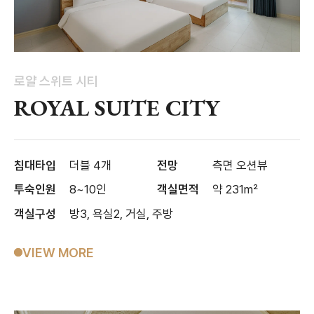
로얄 스위트 시티
ROYAL SUITE CITY
침대타입
더블 4개
전망
측면 오션뷰
투숙인원
8~10인
객실면적
약 231m²
객실구성
방3, 욕실2, 거실, 주방
VIEW MORE