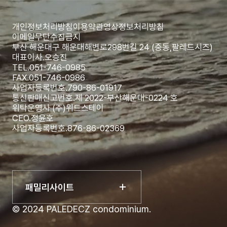
개인정보처리방침
이용약관
영상정보처리방침
이메일무단수집금지
부산 해운대구 해운대해변로298번길 24 (중동,팔레드시즈)
대표이사.
오승진
TEL.
051-746-0985
FAX.
051-746-0986
사업자등록번호.
790-86-01917
통신판매신고번호.
제 2022-부산해운대-0224 호
위탁운영사 (주)위드스테이
CEO.
정윤호
사업자등록번호.
876-86-02369
패밀리사이트
© 2024 PALEDECZ condominium.