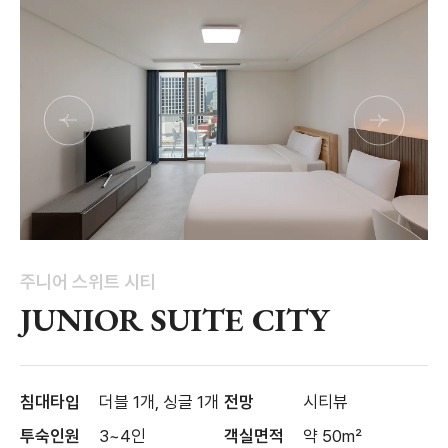
주니어 스위트 시티
JUNIOR SUITE CITY
침대타입
더블 1개, 싱글 1개
전망
시티뷰
투숙인원
3~4인
객실면적
약 50m²