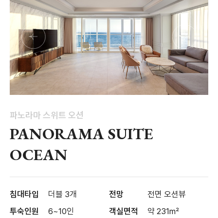
파노라마 스위트 오션
PANORAMA SUITE
OCEAN
침대타입
더블 3개
전망
전면 오션뷰
투숙인원
6~10인
객실면적
약 231m²