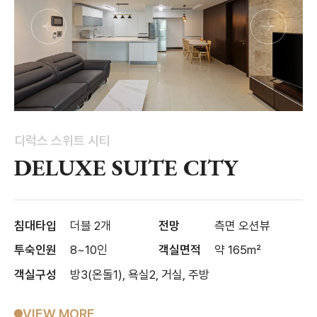
디럭스 스위트 시티
DELUXE SUITE CITY
침대타입
더블 2개
전망
측면 오션뷰
투숙인원
8~10인
객실면적
약 165m²
객실구성
방3(온돌1), 욕실2, 거실, 주방
VIEW MORE