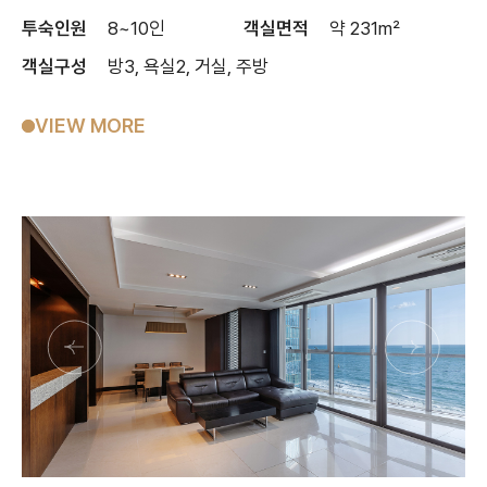
투숙인원
8~10인
객실면적
약 231m²
객실구성
방3, 욕실2, 거실, 주방
VIEW MORE