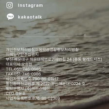
Instagram
kakaotalk
개인정보처리방침
이용약관
영상정보처리방침
이메일무단수집금지
부산 해운대구 해운대해변로298번길 24 (중동,팔레드시즈)
대표이사.
오승진
TEL.
051-746-0985
FAX.
051-746-0986
사업자등록번호.
790-86-01917
통신판매신고번호.
제 2022-부산해운대-0224 호
위탁운영사 (주)위드스테이
CEO.
정윤호
사업자등록번호.
876-86-02369